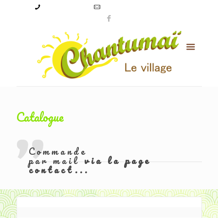
09 50 56 24 08
levillagechantumai@orange.fr
Catalogue
Commande
par mail
via la page
contact...