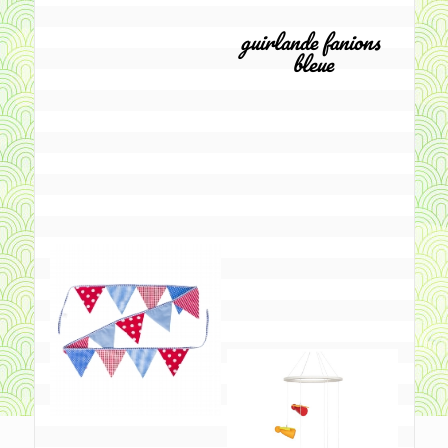
guirlande fanions 
bleue