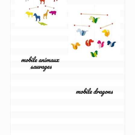
mobile animaux 
sauvages
mobile dragons