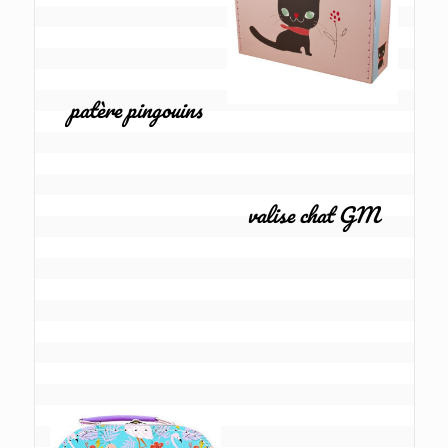
patère pingouins
valise chat GM