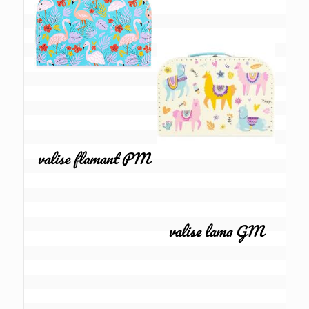
valise flamant PM
valise lama GM