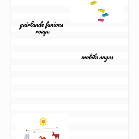
guirlande fanions 
rouge
mobile anges