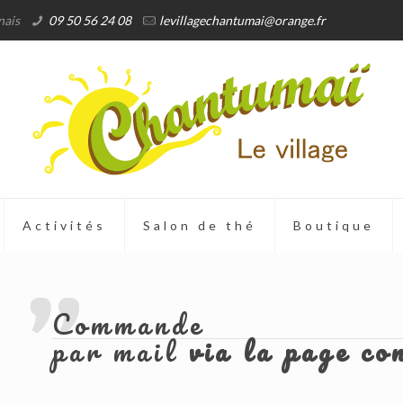
nais
09 50 56 24 08
levillagechantumai@orange.fr
Activités
Salon de thé
Boutique
Commande
par mail
via la page co