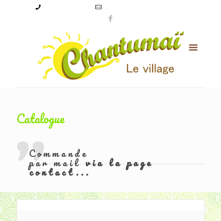
09 50 56 24 08
levillagechantumai@orange.fr
Catalogue
Commande
par mail
via la page
contact...