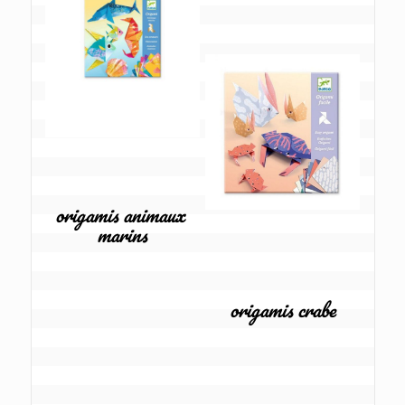
origamis animaux 
marins
origamis crabe