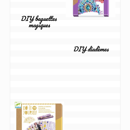
DIY baguettes 
magiques
DIY diadèmes