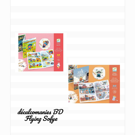
décalcomanies BD 
Flying Sofye