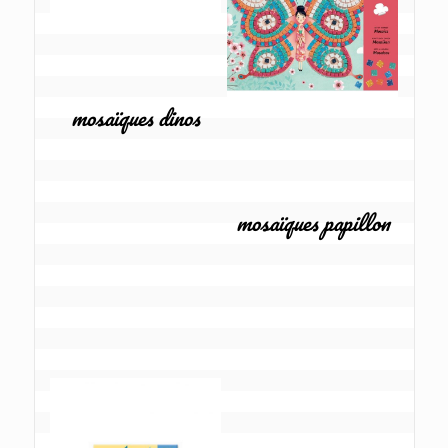
mosaïques dinos
mosaïques papillon