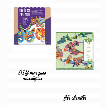
DIY masques 
mosaïques
fils chenille