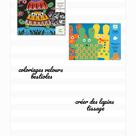
coloriages velours 
bestioles
créer des lapins 
tissage