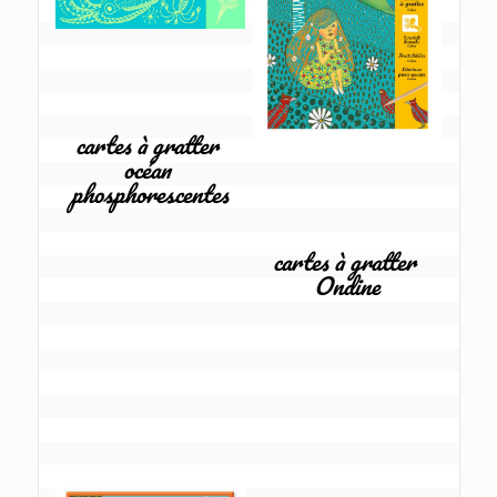
cartes à gratter 
océan 
phosphorescentes
cartes à gratter 
Ondine