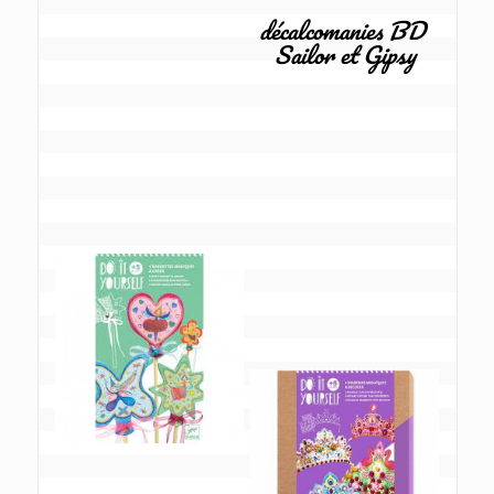
décalcomanies BD 
Sailor et Gipsy