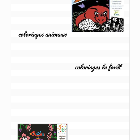
coloriages animaux
coloriages la forêt