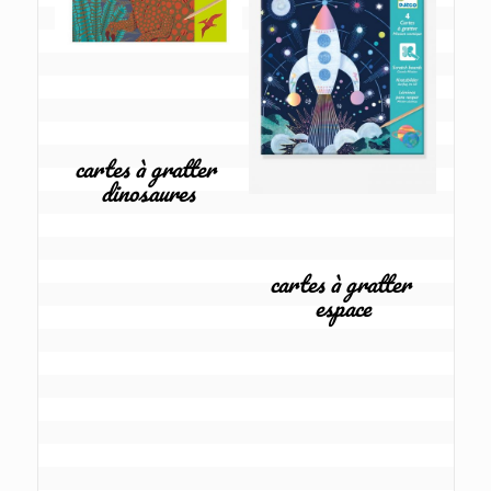
cartes à gratter 
dinosaures
cartes à gratter 
espace