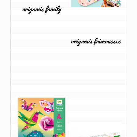
origamis family
origamis frimousses