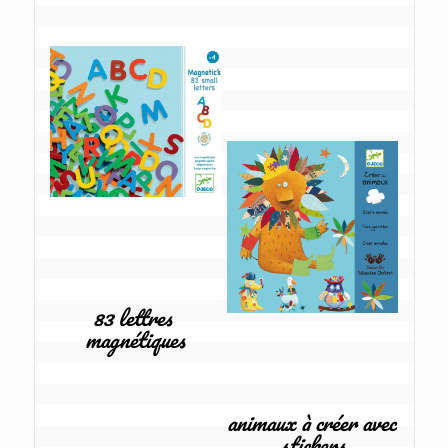
83 lettres 
magnétiques
animaux à créer avec 
stickers