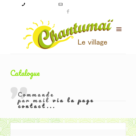
09 50 56 24 08
levillagechantumai@orange.fr
Catalogue
Commande
par mail
via la page
contact...