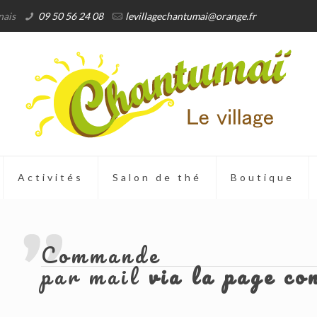
nais
09 50 56 24 08
levillagechantumai@orange.fr
Activités
Salon de thé
Boutique
Commande
par mail
via la page co