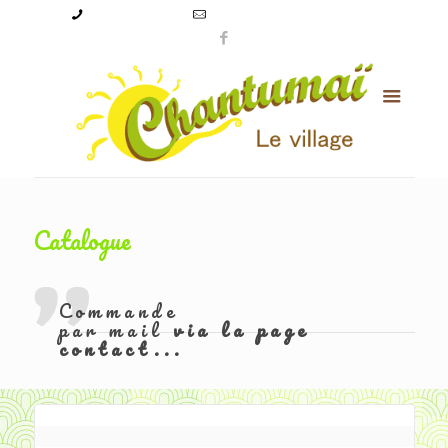
09 50 56 24 08
levillagechantumai@orange.fr
Catalogue
Commande
par mail
via la page
contact...