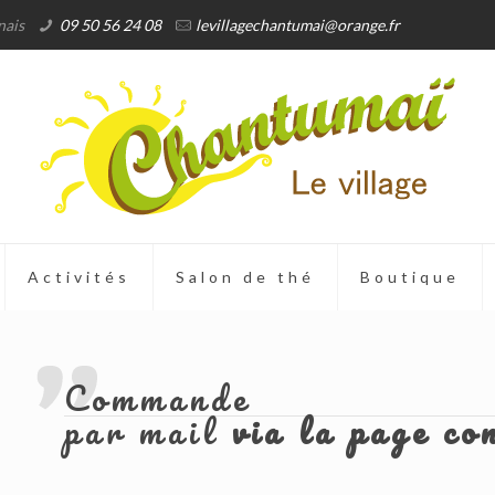
nais
09 50 56 24 08
levillagechantumai@orange.fr
Activités
Salon de thé
Boutique
Commande
par mail
via la page co