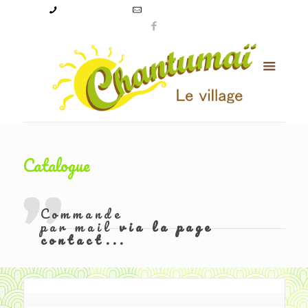
09 50 56 24 08
levillagechantumai@orange.fr
Catalogue
Commande
par mail
via la page
contact...