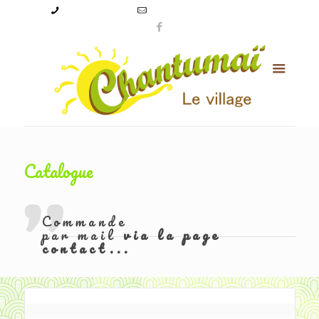
09 50 56 24 08
levillagechantumai@orange.fr
Catalogue
Commande
par mail
via la page
contact...