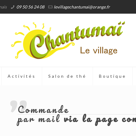
nais
09 50 56 24 08
levillagechantumai@orange.fr
Activités
Salon de thé
Boutique
Commande
par mail
via la page co