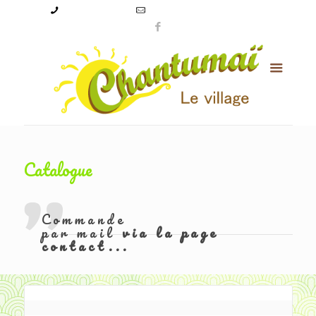
09 50 56 24 08
levillagechantumai@orange.fr
Catalogue
Commande
par mail
via la page
contact...