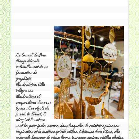
Le travail de Pow 
Rouge découle 
naturellement de sa 
formation de 
graphiste 
illustratrice. Elle 
intègre ses 
illustrations et 
compositions dans ses 
bijoux. Les objets du 
passé, le désuet, la 
récup’ et la nature 
sont les principales sources dans lesquelles la créatrice puise son 
inspiration et la matière qu’elle utilise. Chineuse dans l’âme, elle 
accumule beaucoup de vieux livres, journaux anciens, vieilles photos, 