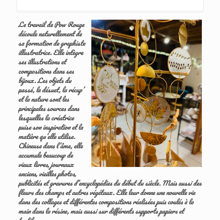
Le travail de Pow Rouge
découle naturellement de
sa formation de graphiste
illustratrice. Elle intègre
ses illustrations et
compositions dans ses
bijoux. Les objets du
passé, le désuet, la récup’
et la nature sont les
principales sources dans
lesquelles la créatrice
puise son inspiration et la
matière qu’elle utilise.
Chineuse dans l’âme, elle
accumule beaucoup de
vieux livres, journaux
anciens, vieilles photos,
publicités et gravures d’encyclopédies du début du siècle. Mais aussi des
fleurs des champs et autres végétaux. Elle leur donne une nouvelle vie
dans des collages et différentes compositions réalisées puis coulés à la
main dans la résine, mais aussi sur différents supports papiers et