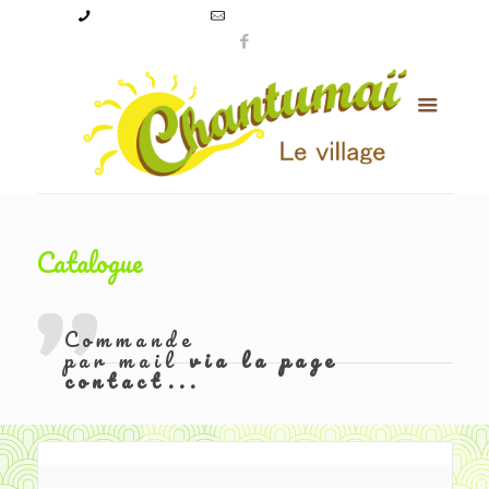
09 50 56 24 08
levillagechantumai@orange.fr
Catalogue
Commande
par mail
via la page
contact...