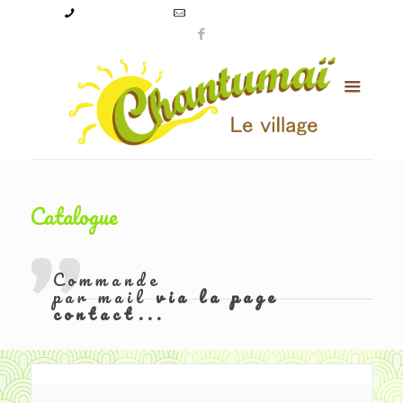
09 50 56 24 08
levillagechantumai@orange.fr
Catalogue
Commande
par mail
via la page
contact...