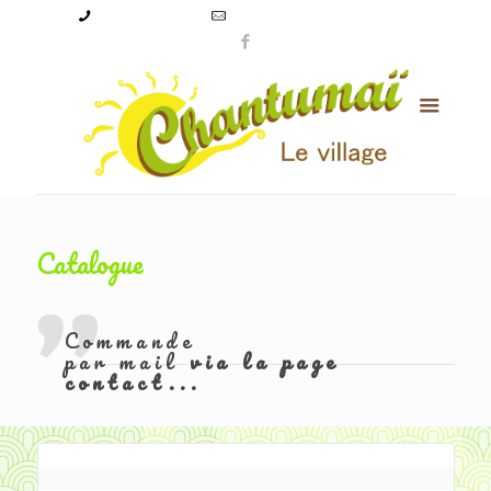
09 50 56 24 08
levillagechantumai@orange.fr
Catalogue
Commande
par mail
via la page
contact...