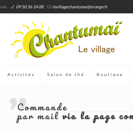
nais
09 50 56 24 08
levillagechantumai@orange.fr
Activités
Salon de thé
Boutique
Commande
par mail
via la page co