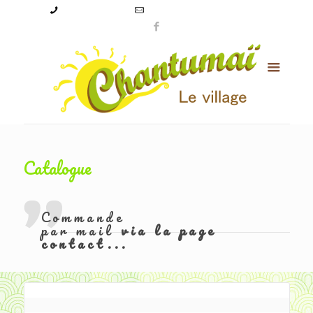
09 50 56 24 08
levillagechantumai@orange.fr
Catalogue
Commande
par mail
via la page
contact...