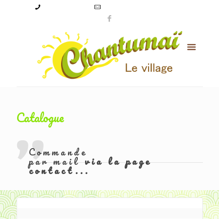
09 50 56 24 08
levillagechantumai@orange.fr
Catalogue
Commande
par mail
via la page
contact...