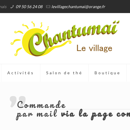
nais
09 50 56 24 08
levillagechantumai@orange.fr
Activités
Salon de thé
Boutique
Commande
par mail
via la page co