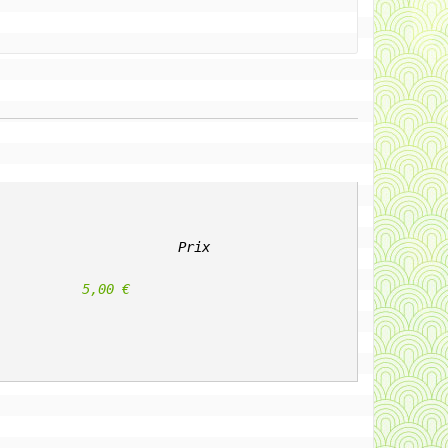
Prix
					5,00 €                