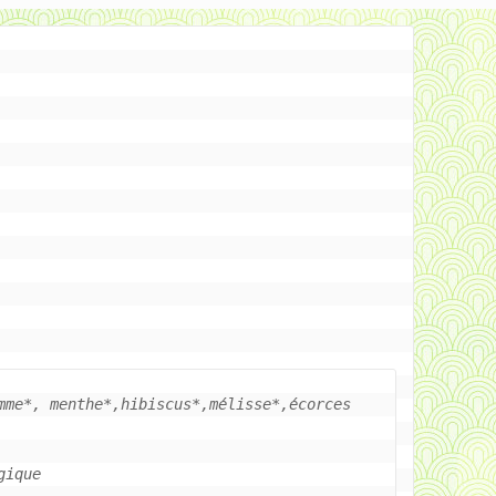
mme*, menthe*,hibiscus*,mélisse*,écorces 
ique
