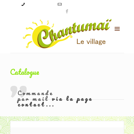
09 50 56 24 08
levillagechantumai@orange.fr
Catalogue
Commande
par mail
via la page
contact...