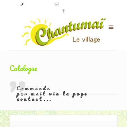
09 50 56 24 08
levillagechantumai@orange.fr
Catalogue
Commande
par mail
via la page
contact...