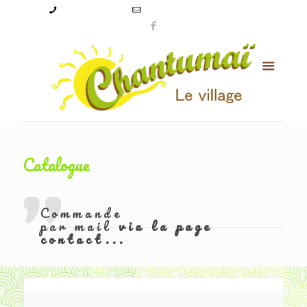
09 50 56 24 08
levillagechantumai@orange.fr
Catalogue
Commande
par mail
via la page
contact...