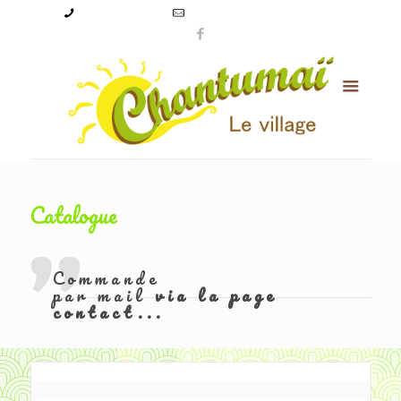
09 50 56 24 08
levillagechantumai@orange.fr
Catalogue
Commande
par mail
via la page
contact...