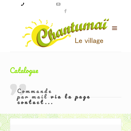
09 50 56 24 08
levillagechantumai@orange.fr
Catalogue
Commande
par mail
via la page
contact...