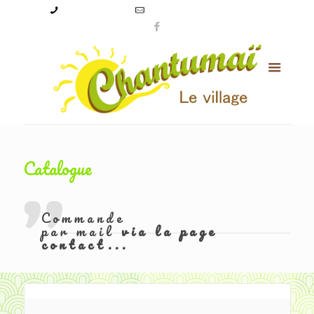
09 50 56 24 08
levillagechantumai@orange.fr
Catalogue
Commande
par mail
via la page
contact...