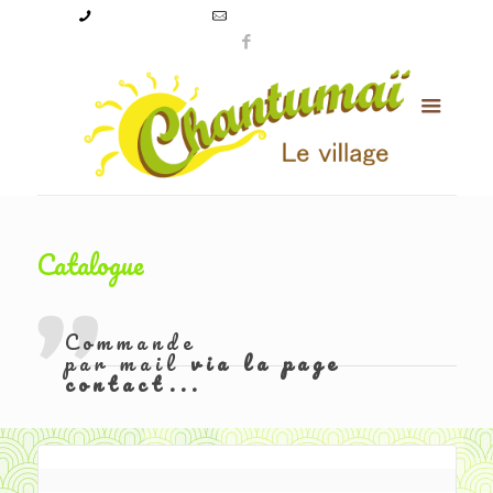
09 50 56 24 08
levillagechantumai@orange.fr
Catalogue
Commande
par mail
via la page
contact...