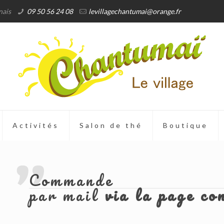
nais
09 50 56 24 08
levillagechantumai@orange.fr
Activités
Salon de thé
Boutique
Commande
par mail
via la page co