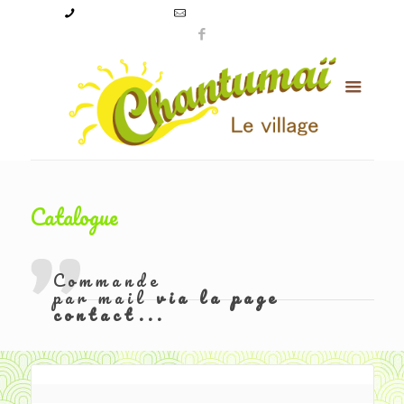
09 50 56 24 08
levillagechantumai@orange.fr
Catalogue
Commande
par mail
via la page
contact...