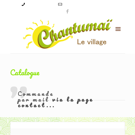
09 50 56 24 08
levillagechantumai@orange.fr
Catalogue
Commande
par mail
via la page
contact...