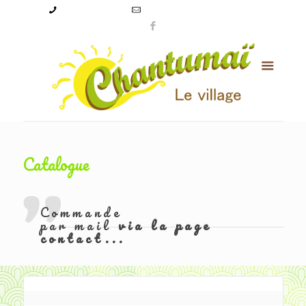
09 50 56 24 08
levillagechantumai@orange.fr
Catalogue
Commande
par mail
via la page
contact...