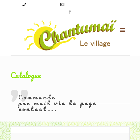
09 50 56 24 08
levillagechantumai@orange.fr
Catalogue
Commande
par mail
via la page
contact...