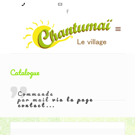
09 50 56 24 08
levillagechantumai@orange.fr
Catalogue
Commande
par mail
via la page
contact...