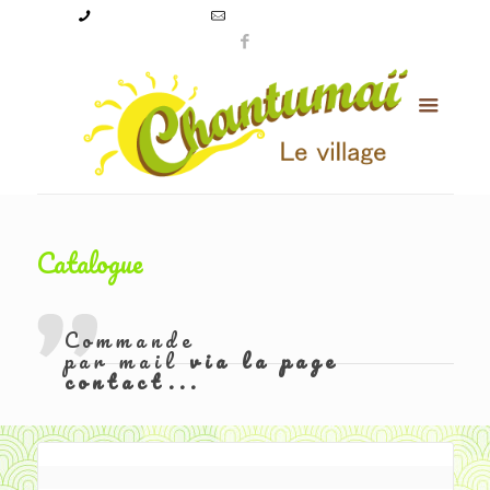
09 50 56 24 08
levillagechantumai@orange.fr
Catalogue
Commande
par mail
via la page
contact...