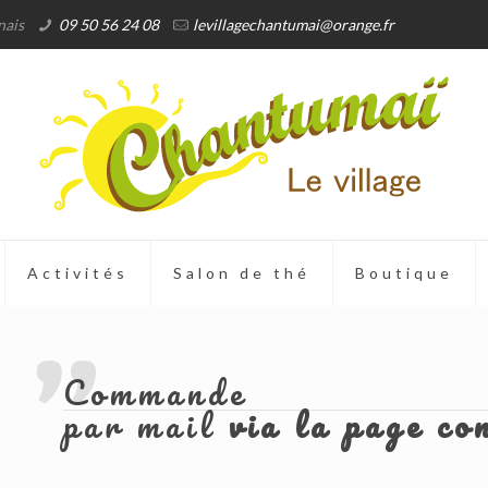
nais
09 50 56 24 08
levillagechantumai@orange.fr
Activités
Salon de thé
Boutique
Commande
par mail
via la page co