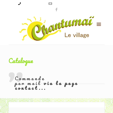
09 50 56 24 08
levillagechantumai@orange.fr
Catalogue
Commande
par mail
via la page
contact...