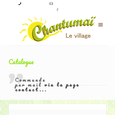
09 50 56 24 08
levillagechantumai@orange.fr
Catalogue
Commande
par mail
via la page
contact...