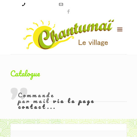
09 50 56 24 08
levillagechantumai@orange.fr
Catalogue
Commande
par mail
via la page
contact...