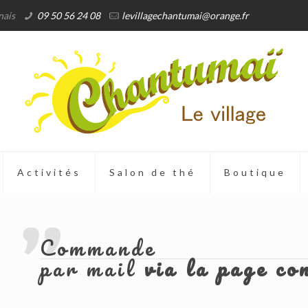
nais
09 50 56 24 08
levillagechantumai@orange.fr
Activités
Salon de thé
Boutique
Commande
par mail
via la page co