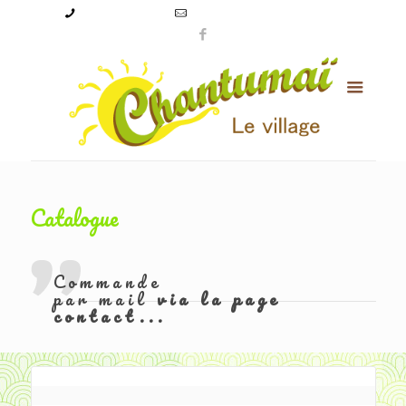
09 50 56 24 08
levillagechantumai@orange.fr
Catalogue
Commande
par mail
via la page
contact...