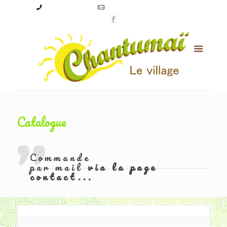
09 50 56 24 08
levillagechantumai@orange.fr
Catalogue
Commande
par mail
via la page
contact...