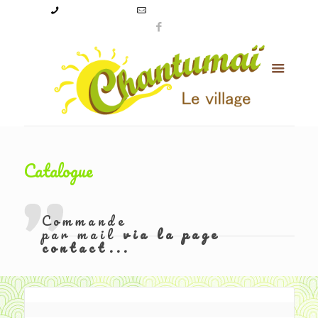
09 50 56 24 08
levillagechantumai@orange.fr
Catalogue
Commande
par mail
via la page
contact...