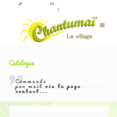
09 50 56 24 08
levillagechantumai@orange.fr
Catalogue
Commande
par mail
via la page
contact...