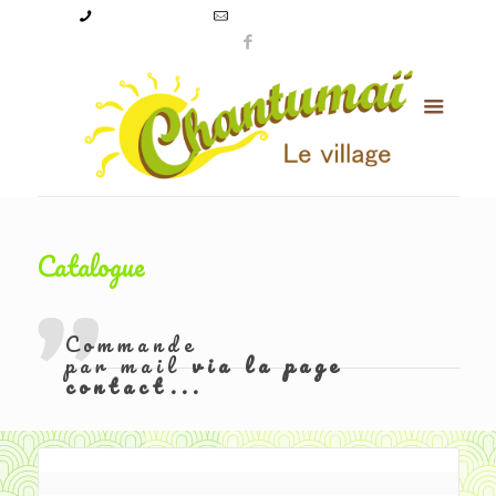
09 50 56 24 08
levillagechantumai@orange.fr
Catalogue
Commande
par mail
via la page
contact...