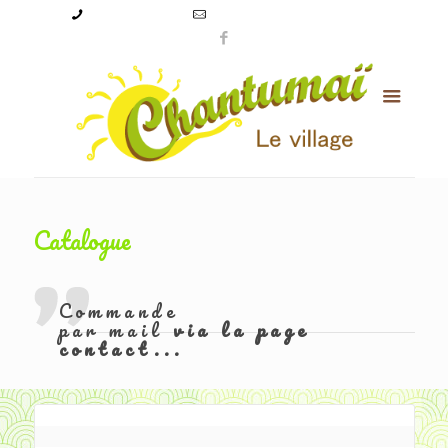
09 50 56 24 08
levillagechantumai@orange.fr
Catalogue
Commande
par mail
via la page
contact...