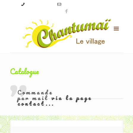
09 50 56 24 08
levillagechantumai@orange.fr
Catalogue
Commande
par mail
via la page
contact...