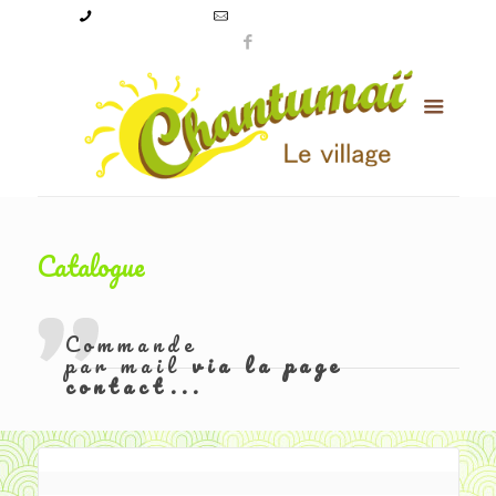
09 50 56 24 08
levillagechantumai@orange.fr
Catalogue
Commande
par mail
via la page
contact...