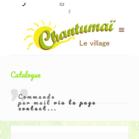
09 50 56 24 08
levillagechantumai@orange.fr
Catalogue
Commande
par mail
via la page
contact...