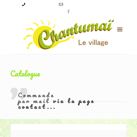
09 50 56 24 08
levillagechantumai@orange.fr
Catalogue
Commande
par mail
via la page
contact...