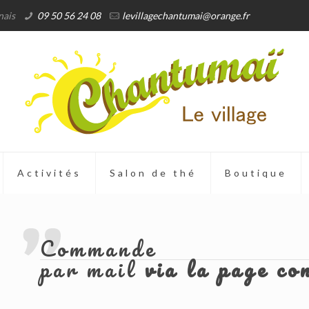
nais
09 50 56 24 08
levillagechantumai@orange.fr
Activités
Salon de thé
Boutique
Commande
par mail
via la page co