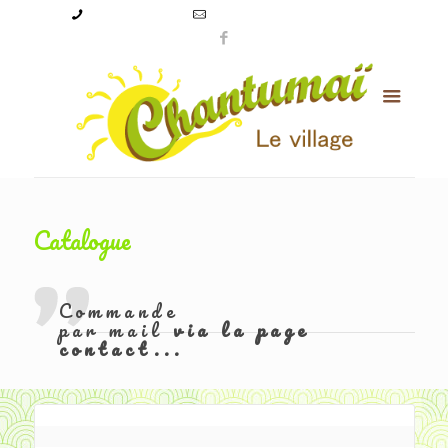
09 50 56 24 08
levillagechantumai@orange.fr
Catalogue
Commande
par mail
via la page
contact...