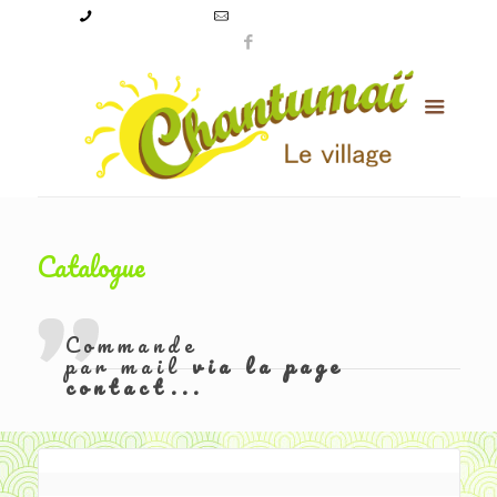
09 50 56 24 08
levillagechantumai@orange.fr
Catalogue
Commande
par mail
via la page
contact...